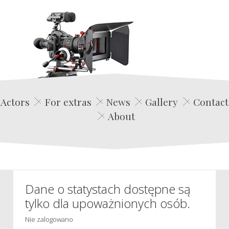
Edwin Film Agencja Aktorska
Actors
For extras
News
Gallery
Contact
About
Dane o statystach dostępne są
tylko dla upoważnionych osób.
Nie zalogowano