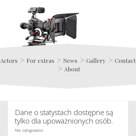
Edwin Film Agencja Aktorska
Actors
For extras
News
Gallery
Contact
About
Dane o statystach dostępne są
tylko dla upoważnionych osób.
Nie zalogowano