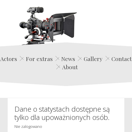
Edwin Film Agencja Aktorska
Actors
For extras
News
Gallery
Contact
About
Dane o statystach dostępne są
tylko dla upoważnionych osób.
Nie zalogowano