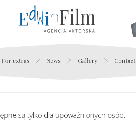
Edwin Film Agencja Akt
For extras
News
Gallery
Contact
tępne są tylko dla upoważnionych osób.