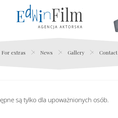
Edwin Film Agencja Akt
For extras
News
Gallery
Contact
tępne są tylko dla upoważnionych osób.