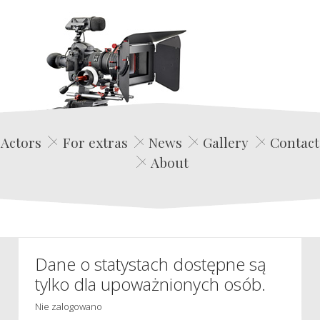
Edwin Film Agencja Aktorska
Actors
For extras
News
Gallery
Contact
About
Dane o statystach dostępne są
tylko dla upoważnionych osób.
Nie zalogowano