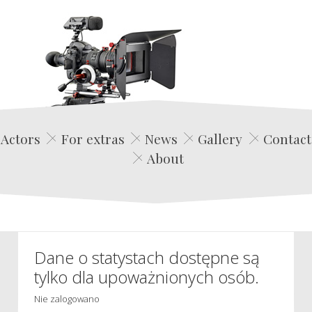
Edwin Film Agencja Aktorska
Actors
For extras
News
Gallery
Contact
About
Dane o statystach dostępne są
tylko dla upoważnionych osób.
Nie zalogowano