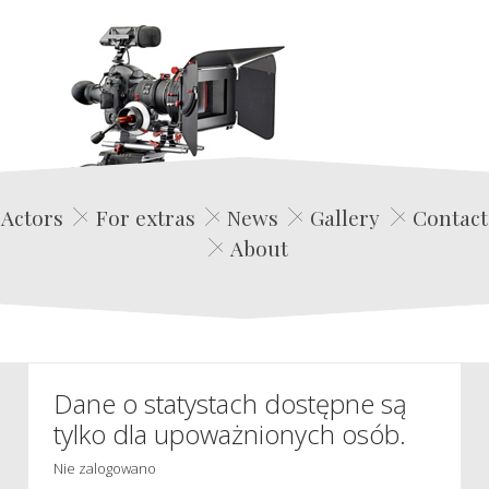
Edwin Film Agencja Aktorska
Actors
For extras
News
Gallery
Contact
About
Dane o statystach dostępne są
tylko dla upoważnionych osób.
Nie zalogowano