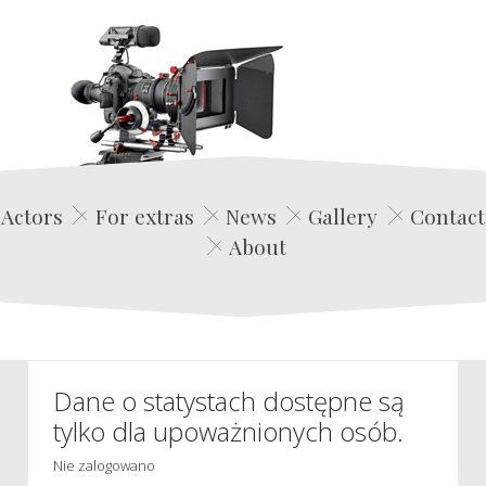
Edwin Film Agencja Aktorska
Actors
For extras
News
Gallery
Contact
About
Dane o statystach dostępne są
tylko dla upoważnionych osób.
Nie zalogowano