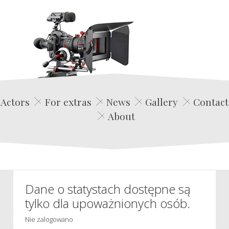
Edwin Film Agencja Aktorska
Actors
For extras
News
Gallery
Contact
About
Dane o statystach dostępne są
tylko dla upoważnionych osób.
Nie zalogowano