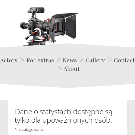
Edwin Film Agencja Aktorska
Actors
For extras
News
Gallery
Contact
About
Dane o statystach dostępne są
tylko dla upoważnionych osób.
Nie zalogowano