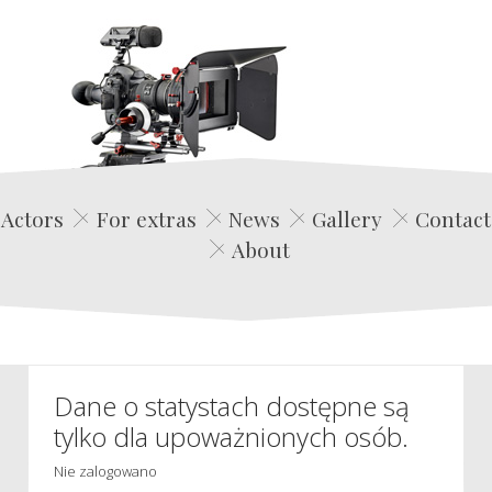
Edwin Film Agencja Aktorska
Actors
For extras
News
Gallery
Contact
About
Dane o statystach dostępne są
tylko dla upoważnionych osób.
Nie zalogowano