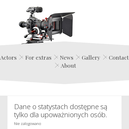
Edwin Film Agencja Aktorska
Actors
For extras
News
Gallery
Contact
About
Dane o statystach dostępne są
tylko dla upoważnionych osób.
Nie zalogowano