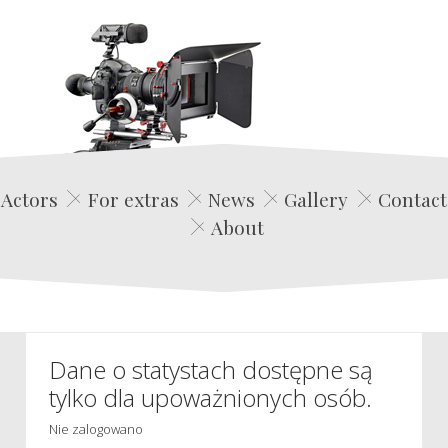
Edwin Film Agencja Aktorska
Actors
For extras
News
Gallery
Contact
About
Dane o statystach dostępne są
tylko dla upoważnionych osób.
Nie zalogowano