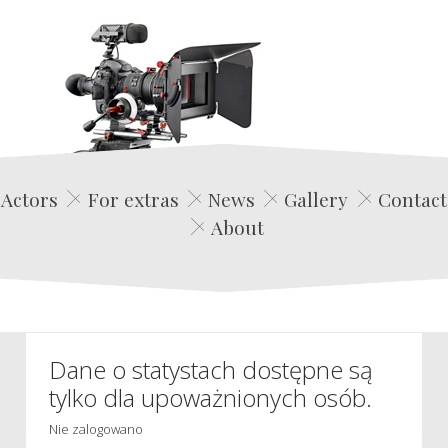
Edwin Film Agencja Aktorska
Actors
For extras
News
Gallery
Contact
About
Dane o statystach dostępne są
tylko dla upoważnionych osób.
Nie zalogowano