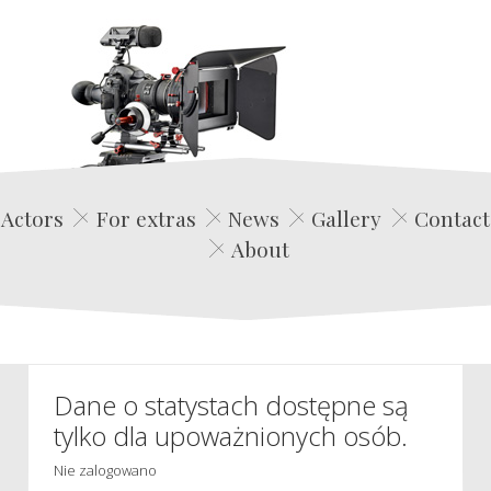
Edwin Film Agencja Aktorska
Actors
For extras
News
Gallery
Contact
About
Dane o statystach dostępne są
tylko dla upoważnionych osób.
Nie zalogowano