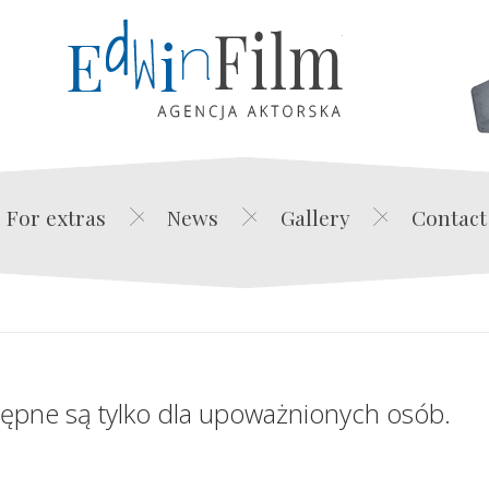
Edwin Film Agencja Akt
For extras
News
Gallery
Contact
tępne są tylko dla upoważnionych osób.