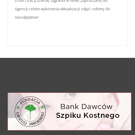
Dzieci tracą szansę zagrania w filmie.Zapraszamy do
Agencji celem wykonania aktualizacji zdjęć- robimy do
nieodpłatnie!