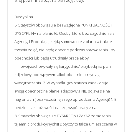
strój powinni założyć na plan zdjęciowy.
Dyscyplina
5. Statystów obowiązuje bezwzględna PUNKTUALNOŚĆ i
DYSCYPLINA na planie !6. Osoby, które bez uzgodnienia z
Agencją i Produkcją, zejdą samowolnie z planu w trakcie
trwania zdjęć, nie będą obecne podczas sprawdzania listy
obecności lub będą utrudniały pracę ekipy
filmowej/zachowywały się karygodnie/ przybędą na plan
zdjęciowy pod wpływem alkoholu – nie otrzymają
wynagrodzenia. 7. W wypadku gdy statysta zadeklaruje
swoją obecność na planie zdjęciowy a NIE pojawi się na
nagraniach ( bez wcześniejszego uprzedzenia Agencji) NIE
będzie miał możliwości dalszej współpracy z nami.
8. Statystów obowiązuje DYSKRECJA i ZAKAZ zdradzania
tajemnic produkcyjnych!!! Dotyczy to także umieszczania w