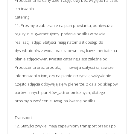
Producenta na dany dzień zdjęciowy bez względu na czas
ich trwania.
Catering
11. Prosimy o zabieranie na plan prowiantu, ponieważ z
reguły nie gwarantujemy podania posiłku w trakcie
realizacji zdjęć. Statyści mają natomiast dostęp do
dystrybutorów z wodą oraz zapewnioną kawę i herbatę na
planie zdjęciowym. Kwestia cateringu jest zależna od
Producenta oraz produkcji filmowej a statyści są zawsze
informowani o tym, czy na planie otrzymają wyżywienie.
Często zdjęcia odbywają się w plenerze, z dala od sklepów,
barów i innych punktów gastronomicznych, dlatego
prosimy o zwrócenie uwagi na kwestię posiłku.
Transport
12. Statyści zwykle mają zapewniony transport przed i po