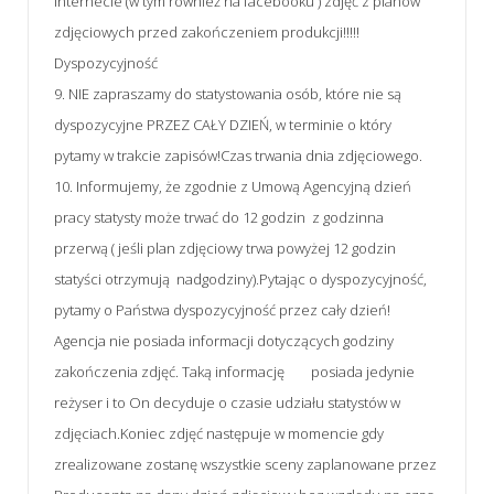
Internecie (w tym również na facebooku ) zdjęć z planów
zdjęciowych przed zakończeniem produkcji!!!!!
Dyspozycyjność
9. NIE zapraszamy do statystowania osób, które nie są
dyspozycyjne PRZEZ CAŁY DZIEŃ, w terminie o który
pytamy w trakcie zapisów!Czas trwania dnia zdjęciowego.
10. Informujemy, że zgodnie z Umową Agencyjną dzień
pracy statysty może trwać do 12 godzin z godzinna
przerwą ( jeśli plan zdjęciowy trwa powyżej 12 godzin
statyści otrzymują nadgodziny).Pytając o dyspozycyjność,
pytamy o Państwa dyspozycyjność przez cały dzień!
Agencja nie posiada informacji dotyczących godziny
zakończenia zdjęć. Taką informację posiada jedynie
reżyser i to On decyduje o czasie udziału statystów w
zdjęciach.Koniec zdjęć następuje w momencie gdy
zrealizowane zostanę wszystkie sceny zaplanowane przez