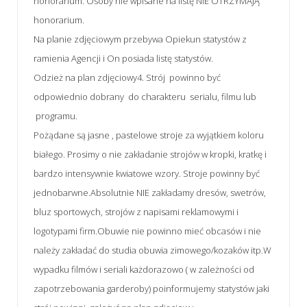
honorarium. Osoby nie wpisane na listę NIE OTRZYMAJĄ
honorarium.
Na planie zdjęciowym przebywa Opiekun statystów z
ramienia Agencji i On posiada listę statystów.
Odzież na plan zdjęciowy4. Strój powinno być
odpowiednio dobrany do charakteru serialu, filmu lub
programu.
Pożądane są jasne , pastelowe stroje za wyjątkiem koloru
białego. Prosimy o nie zakładanie strojów w kropki, kratkę i
bardzo intensywnie kwiatowe wzory. Stroje powinny być
jednobarwne.Absolutnie NIE zakładamy dresów, swetrów,
bluz sportowych, strojów z napisami reklamowymi i
logotypami firm.Obuwie nie powinno mieć obcasów i nie
należy zakładać do studia obuwia zimowego/kozaków itp.W
wypadku filmów i seriali każdorazowo ( w zależności od
zapotrzebowania garderoby) poinformujemy statystów jaki