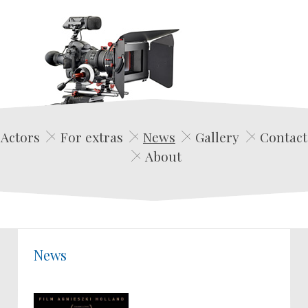
Edwin Film Agencja Aktorska
Actors
For extras
News
Gallery
Contact
About
News