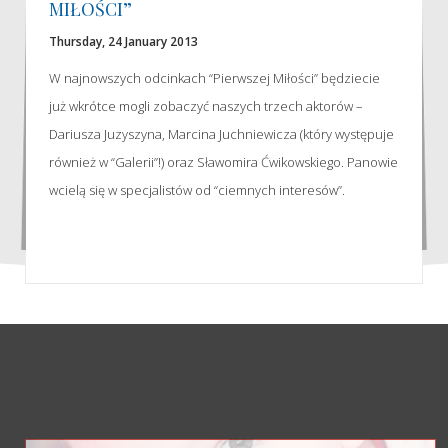
MIŁOŚCI”
Thursday, 24 January 2013
W najnowszych odcinkach “Pierwszej Miłości” będziecie
już wkrótce mogli zobaczyć naszych trzech aktorów –
Dariusza Juzyszyna, Marcina Juchniewicza (który występuje
również w “Galerii”!) oraz Sławomira Ćwikowskiego. Panowie
wcielą się w specjalistów od “ciemnych interesów”.