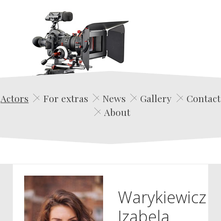
Edwin Film Agencja Aktorska
Actors
For extras
News
Gallery
Contact
About
Warykiewicz
Izabela