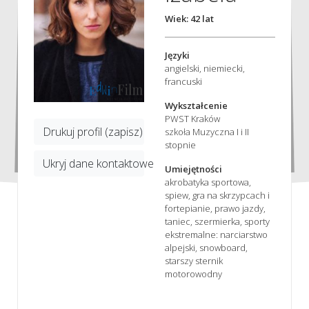
Wiek: 42 lat
Języki
angielski, niemiecki,
francuski
Wykształcenie
PWST Kraków
Drukuj profil (zapisz)
szkoła Muzyczna I i II
stopnie
Ukryj dane kontaktowe
Umiejętności
akrobatyka sportowa,
spiew, gra na skrzypcach i
fortepianie, prawo jazdy,
taniec, szermierka, sporty
ekstremalne: narciarstwo
alpejski, snowboard,
starszy sternik
motorowodny