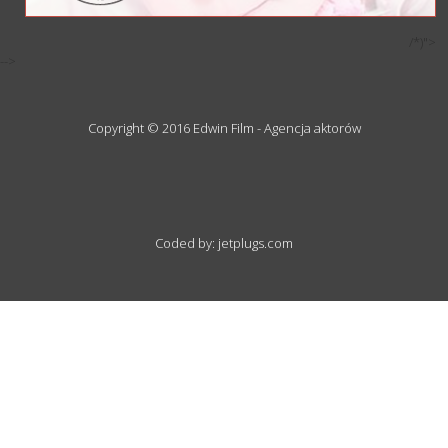
/*)">
-->
Copyright © 2016 Edwin Film - Agencja aktorów
Coded by: jetplugs.com