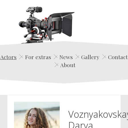
Edwin Film Agencja Aktorska
Actors
For extras
News
Gallery
Contact
About
Voznyakovska
Darya