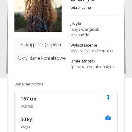
Wiek: 27 lat
Języki
rosyjski, angielski,
hiszpański
Drukuj profil (zapisz)
Wykształcenie
Wyższa Szkoła Teatralna
Ukryj dane kontaktowe
Umiejętności
śpiew, taniec, akrobatyka
Dane metryczne
167 cm
Wzrost
50 kg
Waga