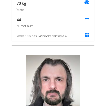
70 kg
Waga
44
Numer buta
klatka 102/ pas 84/ biodra 90/ szyja 40