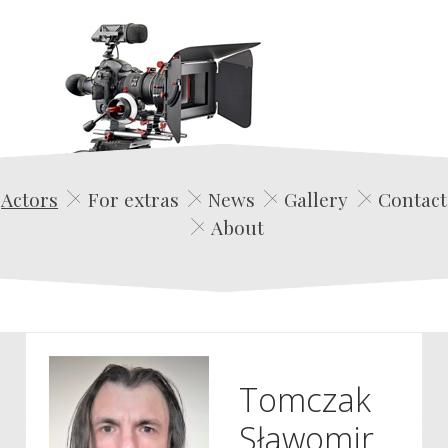
Edwin Film Agencja Aktorska
Actors
For extras
News
Gallery
Contact
About
Tomczak
Sławomir