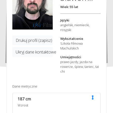
Wiek: 55 lat
Języki
angielski, niemiecki,
rosyjski
Wykształcenie
Drukuj profil (zapisz)
Szkoła Filmowa
Machulskich
Ukryj dane kontaktowe
Umiejętności
prawo jazdy, jazda na
rowerze, śpiew, taniec, tai
chi
Dane metryczne
187 cm
Wzrost