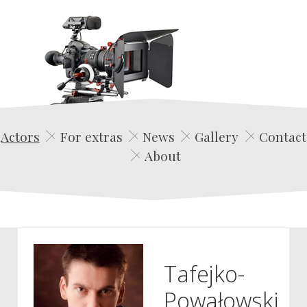
Edwin Film Agencja Aktorska
Actors
For extras
News
Gallery
Contact
About
Tafejko-
Powałowski