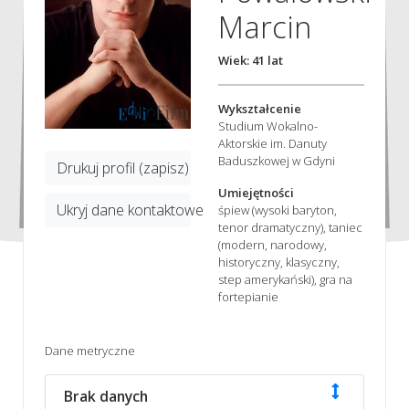
Marcin
Wiek: 41 lat
Wykształcenie
Studium Wokalno-
Aktorskie im. Danuty
Baduszkowej w Gdyni
Drukuj profil (zapisz)
Umiejętności
Ukryj dane kontaktowe
śpiew (wysoki baryton,
tenor dramatyczny), taniec
(modern, narodowy,
historyczny, klasyczny,
step amerykański), gra na
fortepianie
Dane metryczne
Brak danych