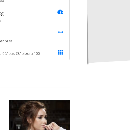
st
kg
a
er buta
ka 90/ pas 73/ biodra 100