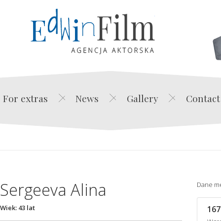
Edwin Film Agencja Akt
For extras
News
Gallery
Contact
Sergeeva Alina
Dane m
Wiek: 43 lat
167