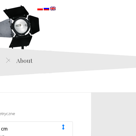
orska
About
etryczne
 cm