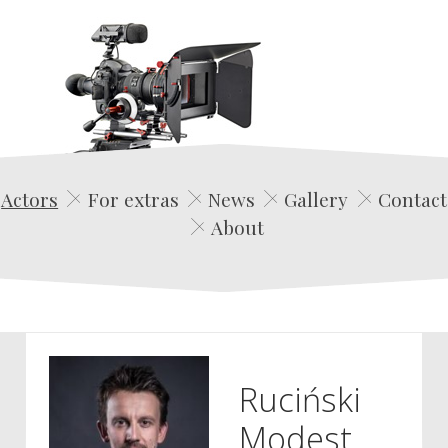
Edwin Film Agencja Aktorska
Actors
For extras
News
Gallery
Contact
About
Ruciński
Modest