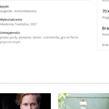
Wzro
Języki
70 
angielski - komunikatywny
Wag
Wykształcenie
Akademia Teatralna, 2007
Bra
Umiejętności
Num
prawo jazdy, pływanie, taniec, szermierka, gra na flecie
poprzecznym
Brak