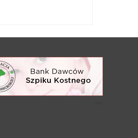
/*)">