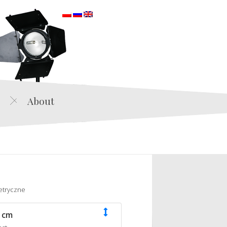
orska
About
etryczne
 cm