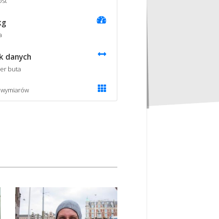
st
kg
a
k danych
er buta
 wymiarów