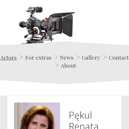
Edwin Film Agencja Aktorska
Actors
For extras
News
Gallery
Contact
About
Pękul
Renata