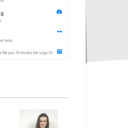
st
kg
a
er buta
a 88/ pas 70/ biodra 84/ szyja 39