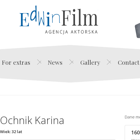
Edwin Film Agencja Akt
For extras
News
Gallery
Contact
Ochnik Karina
Dane m
Wiek: 32 lat
160