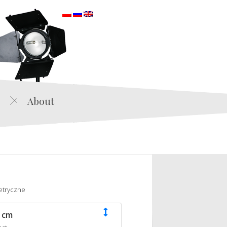
orska
About
etryczne
 cm