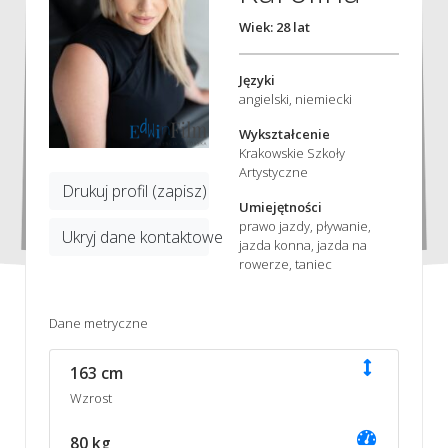
Wiek: 28 lat
Języki
angielski, niemiecki
Wykształcenie
Krakowskie Szkoły
Artystyczne
Drukuj profil (zapisz)
Umiejętności
prawo jazdy, pływanie,
Ukryj dane kontaktowe
jazda konna, jazda na
rowerze, taniec
Dane metryczne
163 cm
Wzrost
80 kg