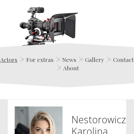
Edwin Film Agencja Aktorska
Actors
For extras
News
Gallery
Contact
About
Nestorowicz
Karolina