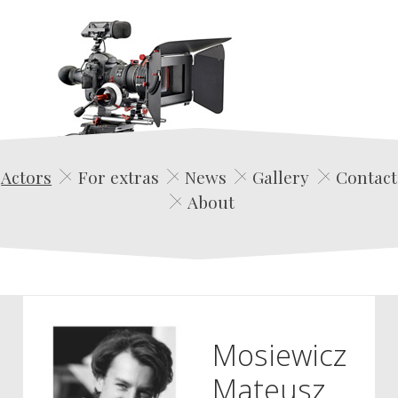
Edwin Film Agencja Aktorska
Actors
For extras
News
Gallery
Contact
About
Mosiewicz
Mateusz