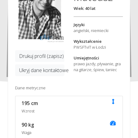
Wiek: 40 lat
Języki
angielski, niemiecki
Wykształcenie
PWSFTviT w Łodzi
Drukuj profil (zapisz)
Umiejętności
prawo jazdy, pływanie, gra
na gitarze, śpiew, taniec
Ukryj dane kontaktowe
Dane metryczne
195 cm
Wzrost
90 kg
Waga