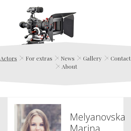
Edwin Film Agencja Aktorska
Actors
For extras
News
Gallery
Contact
About
Melyanovska
Marina