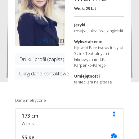
Wiek: 29 lat
Języki
rosyjski, ukraiński, angielski
Wykształcenie
Kijowski Państwowy Instytut
Sztuk Teatralnych i
Drukuj profil (zapisz)
Filmowych im. I.K.
Karpenko-Karego
Ukryj dane kontaktowe
Umiejętności
taniec, gra na gitarze
Dane metryczne
173 cm
Wzrost
55 kg