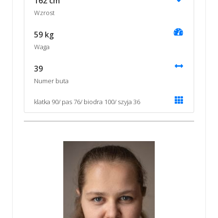
162 cm
Wzrost
59 kg
Waga
39
Numer buta
klatka 90/ pas 76/ biodra 100/ szyja 36