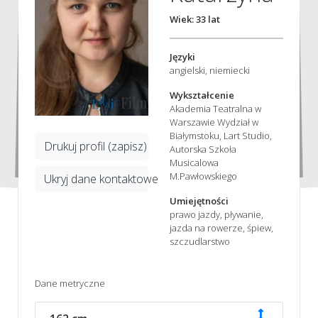
Wiek: 33 lat
Języki
angielski, niemiecki
Wykształcenie
Akademia Teatralna w
Warszawie Wydział w
Białymstoku, Lart Studio,
Drukuj profil (zapisz)
Autorska Szkoła
Musicalowa
M.Pawłowskiego
Ukryj dane kontaktowe
Umiejętności
prawo jazdy, pływanie,
jazda na rowerze, śpiew,
szczudlarstwo
Dane metryczne