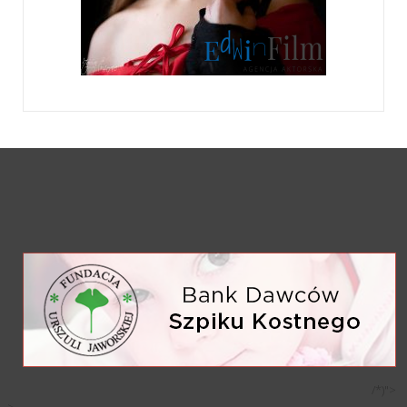
/*)">