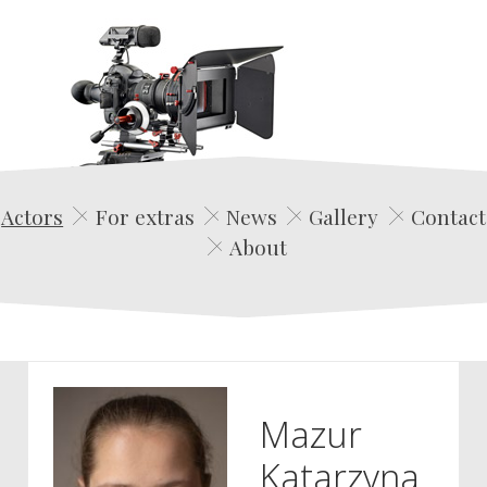
Edwin Film Agencja Aktorska
Actors
For extras
News
Gallery
Contact
About
Mazur
Katarzyna