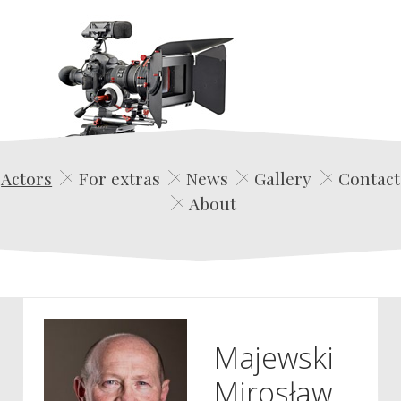
Edwin Film Agencja Aktorska
Actors
For extras
News
Gallery
Contact
About
Majewski
Mirosław