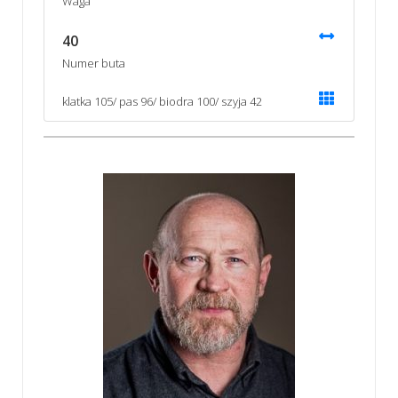
Waga
40
Numer buta
klatka 105/ pas 96/ biodra 100/ szyja 42