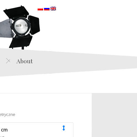
orska
About
etryczne
 cm