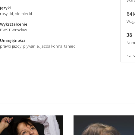
Wzro
Języki
64 
rosyjski, niemiecki
Wag
Wykształcenie
PWST Wrocław
38
Umiejętności
Num
prawo jazdy, pływanie, jazda konna, taniec
klatk