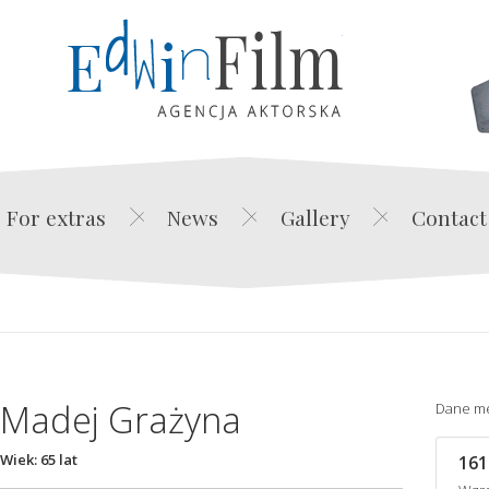
Edwin Film Agencja Akt
For extras
News
Gallery
Contact
Madej Grażyna
Dane m
Wiek: 65 lat
161