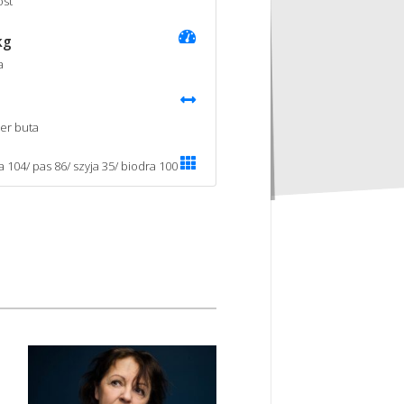
st
kg
a
er buta
a 104/ pas 86/ szyja 35/ biodra 100