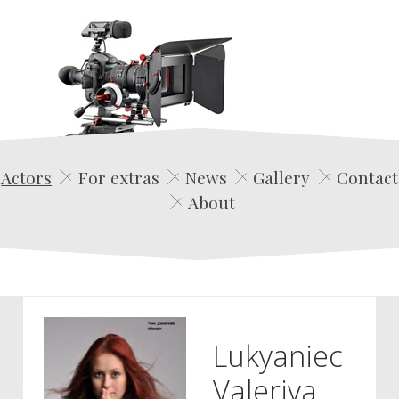
Edwin Film Agencja Aktorska
Actors
For extras
News
Gallery
Contact
About
Lukyaniec
Valeriya