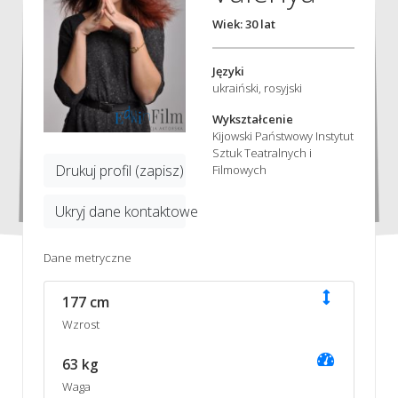
Wiek: 30 lat
Języki
ukraiński, rosyjski
Wykształcenie
Kijowski Państwowy Instytut
Sztuk Teatralnych i
Drukuj profil (zapisz)
Filmowych
Ukryj dane kontaktowe
Dane metryczne
177 cm
Wzrost
63 kg
Waga