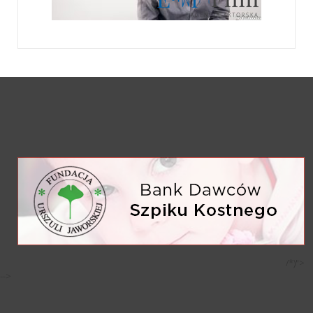
/*)">
-->