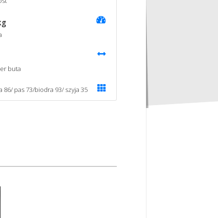
st
kg
a
er buta
a 86/ pas 73/biodra 93/ szyja 35