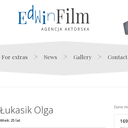
Edwin Film Agencja Akt
For extras
News
Gallery
Contact
Łukasik Olga
Dane m
Wiek: 25 lat
169