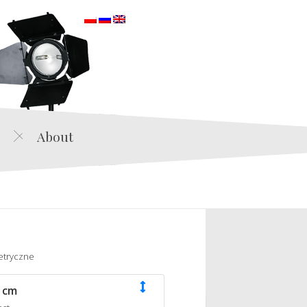
orska
About
etryczne
 cm