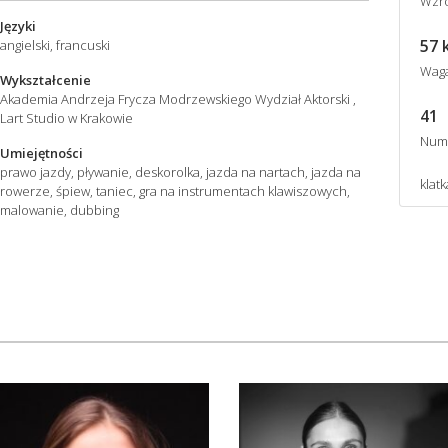
Wzro
Języki
57 
angielski, francuski
Wag
Wykształcenie
Akademia Andrzeja Frycza Modrzewskiego Wydział Aktorski ,
41
Lart Studio w Krakowie
Num
Umiejętności
prawo jazdy, pływanie, deskorolka, jazda na nartach, jazda na
klatk
rowerze, śpiew, taniec, gra na instrumentach klawiszowych,
malowanie, dubbing