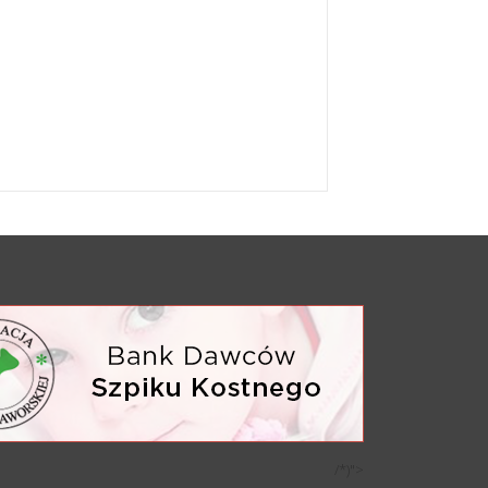
/*)">