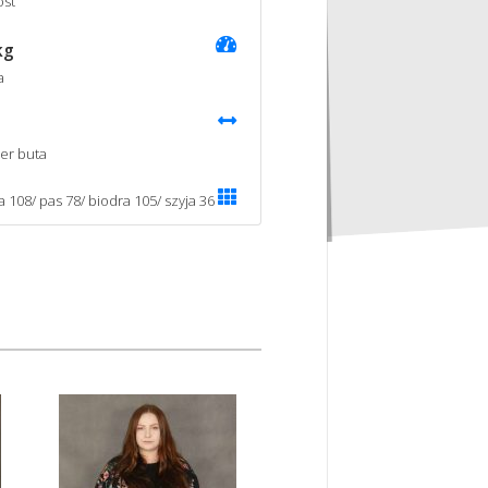
st
kg
a
er buta
a 108/ pas 78/ biodra 105/ szyja 36