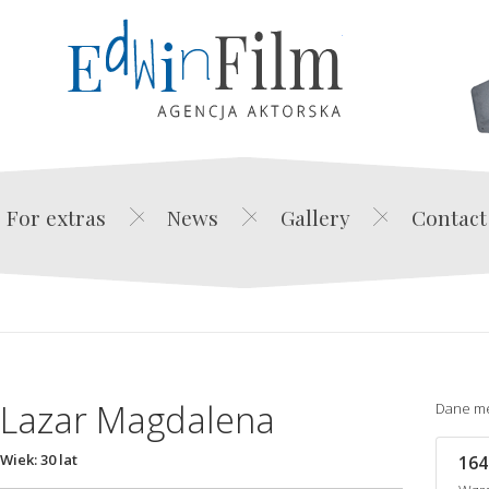
Edwin Film Agencja Akt
For extras
News
Gallery
Contact
Lazar Magdalena
Dane m
Wiek: 30 lat
164