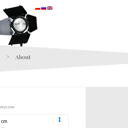
orska
About
etryczne
 cm