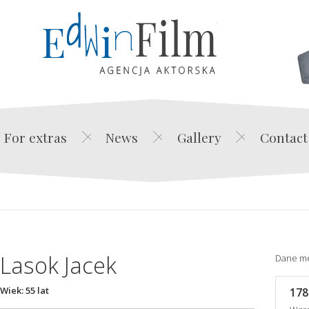
Edwin Film Agencja Akt
For extras
News
Gallery
Contact
Lasok Jacek
Dane m
Wiek: 55 lat
178