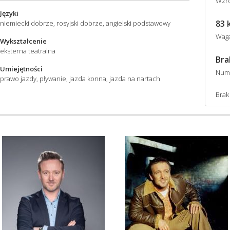
Wzro
Języki
83 
niemiecki dobrze, rosyjski dobrze, angielski podstawowy
Wag
Wykształcenie
eksterna teatralna
Bra
Umiejętności
Num
prawo jazdy, pływanie, jazda konna, jazda na nartach
Brak