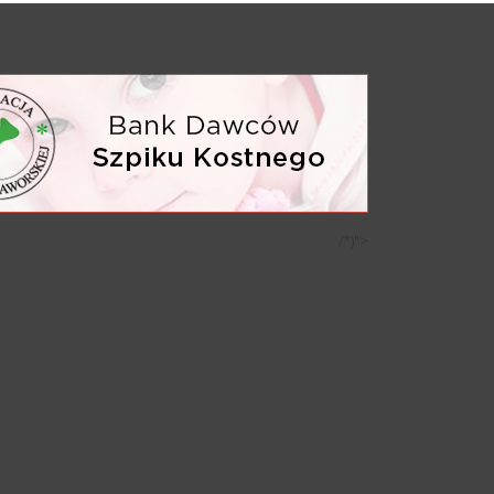
/*)">