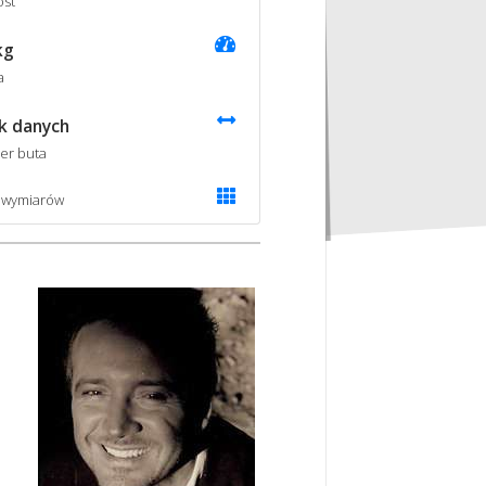
st
kg
a
k danych
er buta
 wymiarów