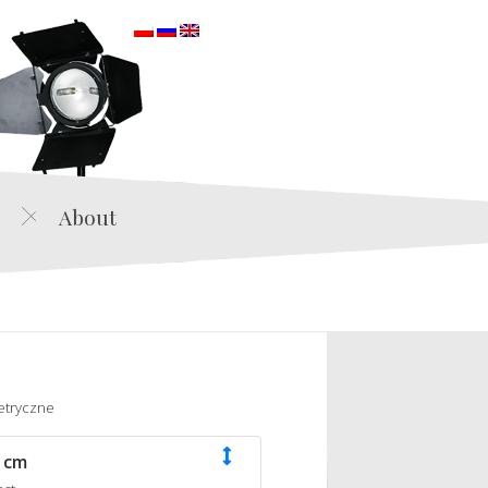
orska
About
etryczne
 cm