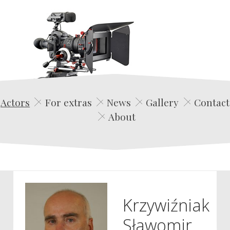
Edwin Film Agencja Aktorska
Actors
For extras
News
Gallery
Contact
About
Krzywiźniak
Sławomir