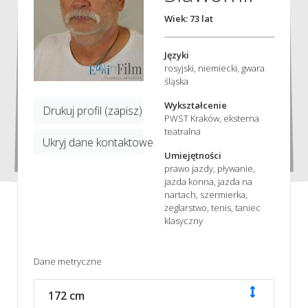
Wiek: 73 lat
Języki
rosyjski, niemiecki, gwara
śląska
Wykształcenie
Drukuj profil (zapisz)
PWST Kraków, eksterna
teatralna
Ukryj dane kontaktowe
Umiejętności
prawo jazdy, pływanie,
jazda konna, jazda na
nartach, szermierka,
żeglarstwo, tenis, taniec
klasyczny
Dane metryczne
172 cm