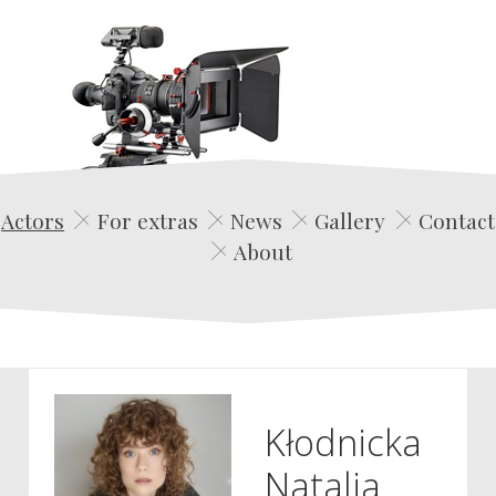
Edwin Film Agencja Aktorska
Actors
For extras
News
Gallery
Contact
About
Kłodnicka
Natalia