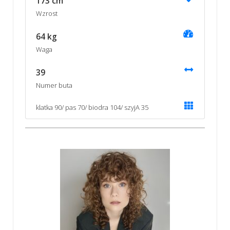
173 cm
Wzrost
64 kg
Waga
39
Numer buta
klatka 90/ pas 70/ biodra 104/ szyjA 35