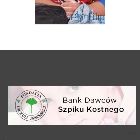
/*)">
-->