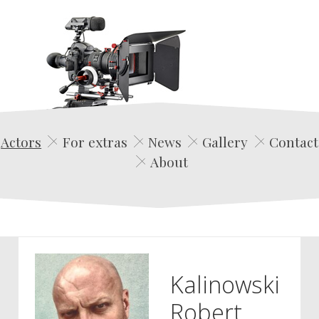
Edwin Film Agencja Aktorska
Actors
For extras
News
Gallery
Contact
About
Kalinowski
Robert