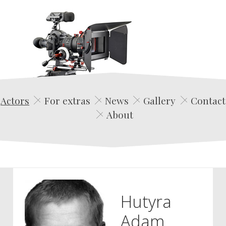
Edwin Film Agencja Aktorska
Actors
For extras
News
Gallery
Contact
About
Hutyra
Adam