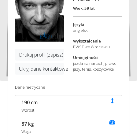
Wiek: 59 lat
Języki
angielski
Wykształcenie
PWST we Wrocławiu
Drukuj profil (zapisz)
Umiejętności
jazda na nartach, prawo
Ukryj dane kontaktowe
jazy, tenis, koszykówka
Dane metryczne
190 cm
Wzrost
87 kg
Waga