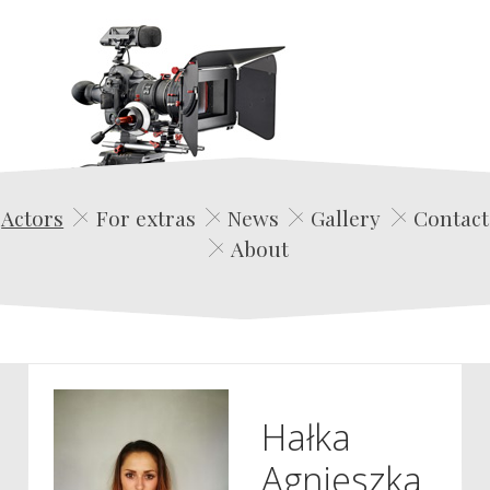
Edwin Film Agencja Aktorska
Actors
For extras
News
Gallery
Contact
About
Hałka
Agnieszka