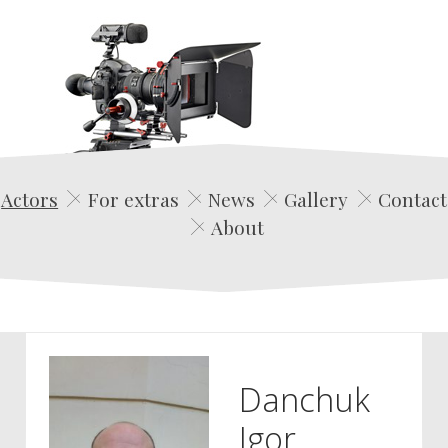
Edwin Film Agencja Aktorska
Actors
For extras
News
Gallery
Contact
About
Danchuk
Igor