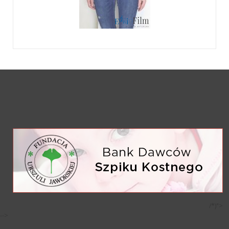
/*)">
-->