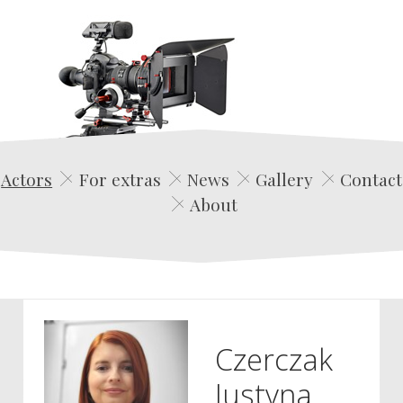
Edwin Film Agencja Aktorska
Actors
For extras
News
Gallery
Contact
About
Czerczak
Justyna