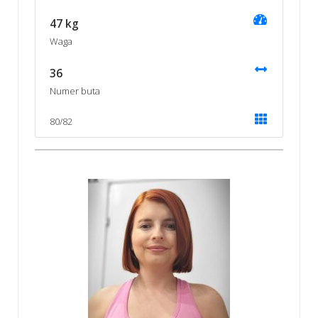
47 kg
Waga
36
Numer buta
80/82