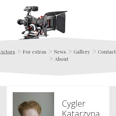
Edwin Film Agencja Aktorska
Actors
For extras
News
Gallery
Contact
About
Cygler
Katarzyna