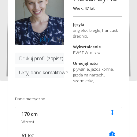
Wiek: 47 lat
Języki
angielski biegle, francuski
średnio.
Wykształcenie
PWST Wrocław
Drukuj profil (zapisz)
Umiejętności
pływanie, jazda konna,
Ukryj dane kontaktowe
jazda na nartach,,
szermierka,
Dane metryczne
170 cm
Wzrost
61 kg