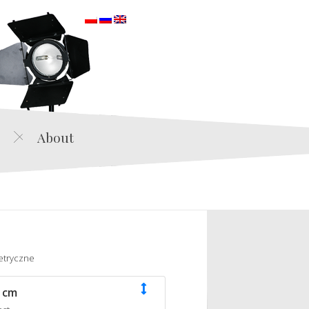
orska
About
etryczne
 cm