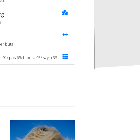
st
kg
a
er buta
a 91/ pas 65/ biodra 93/ szyja 35