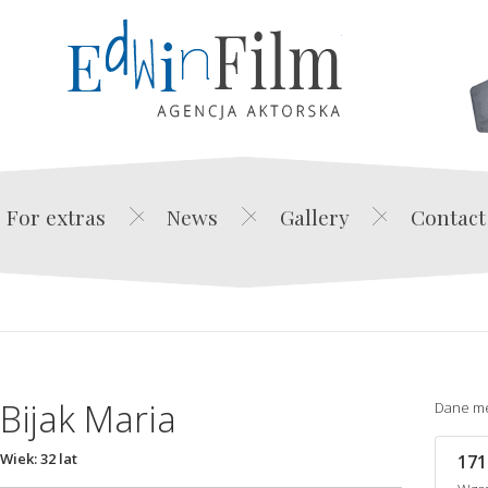
Edwin Film Agencja Akt
For extras
News
Gallery
Contact
Bijak Maria
Dane m
Wiek: 32 lat
171