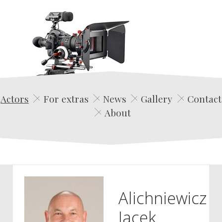
Edwin Film Agencja Aktorska
Actors
For extras
News
Gallery
Contact
About
Alichniewicz
Jacek