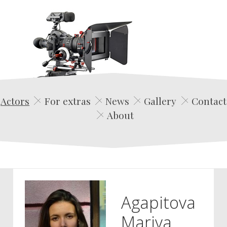
Edwin Film Agencja Aktorska
Actors
For extras
News
Gallery
Contact
About
Agapitova
Mariya