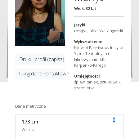
Wiek: 32 lat
Języki
rosyjski, ukraiński, angielski
Wykształcenie
Kijowski Państwowy Instytut
Sztuk Teatralnych i
Drukuj profil (zapisz)
Filmowych im. I.K.
Karpenko-Karego
Ukryj dane kontaktowe
Umiejętności
śpiew, taniec, sztuka walki,
szermierka
Dane metryczne
173 cm
Wzrost